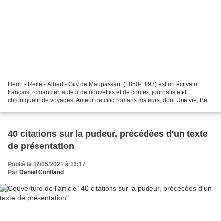
Henri - René - Albert - Guy de Maupassant (1850-1893) est un écrivain
français, romancier, auteur de nouvelles et de contes, journaliste et
chroniqueur de voyages. Auteur de cinq romans majeurs, dont Une vie, Bel-
Ami, Pierre et Jean, il a aussi écrit...
40 citations sur la pudeur, précédées d'un texte
de présentation
Publié le 12/05/2021 à 16:17
Par
Daniel Confland