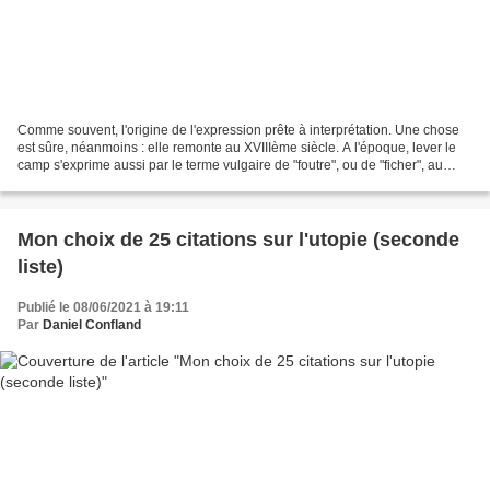
Comme souvent, l'origine de l'expression prête à interprétation. Une chose
est sûre, néanmoins : elle remonte au XVIIIème siècle. A l'époque, lever le
camp s'exprime aussi par le terme vulgaire de "foutre", ou de "ficher", au
sens d'un abandon de la place....
Mon choix de 25 citations sur l'utopie (seconde
liste)
Publié le 08/06/2021 à 19:11
Par
Daniel Confland