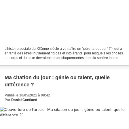
L'histoire sociale du XIXème siècle a vu naître un "père-la-pudeur" (*), qui a
enfanté des êtres inutilement rigides et intolérants, pour lesquels les choses
du corps et du sexe devraient rester claquemurées dans la sphère intime.
On notera en même temps...
Ma citation du jour : génie ou talent, quelle
différence ?
Publié le 10/05/2021 à 08:42
Par
Daniel Confland