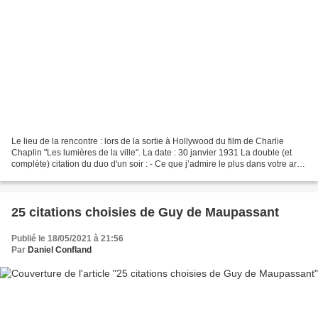
Le lieu de la rencontre : lors de la sortie à Hollywood du film de Charlie
Chaplin "Les lumières de la ville". La date : 30 janvier 1931 La double (et
complète) citation du duo d'un soir : - Ce que j’admire le plus dans votre art,
dit Albert Einstein...
25 citations choisies de Guy de Maupassant
Publié le 18/05/2021 à 21:56
Par
Daniel Confland