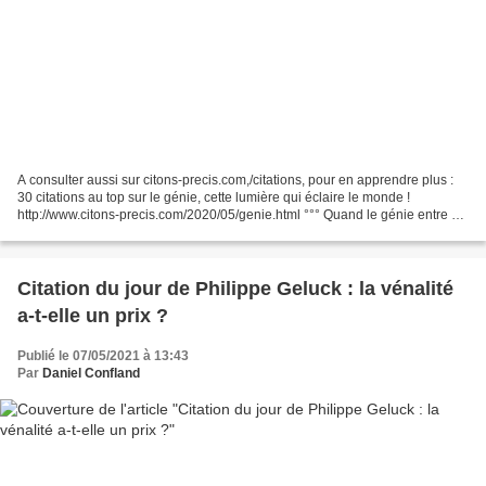
A consulter aussi sur citons-precis.com,/citations, pour en apprendre plus :
30 citations au top sur le génie, cette lumière qui éclaire le monde !
http://www.citons-precis.com/2020/05/genie.html °°° Quand le génie entre en
Société, c'est l'humanité tout...
Citation du jour de Philippe Geluck : la vénalité
a-t-elle un prix ?
Publié le 07/05/2021 à 13:43
Par
Daniel Confland