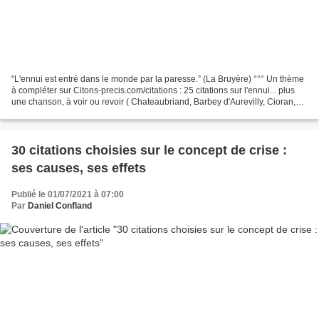
"L'ennui est entré dans le monde par la paresse.” (La Bruyère) °°° Un thème
à compléter sur Citons-precis.com/citations : 25 citations sur l'ennui... plus
une chanson, à voir ou revoir ( Chateaubriand, Barbey d'Aurevilly, Cioran,
Alfred de Vigny, J.Renard,...
30 citations choisies sur le concept de crise :
ses causes, ses effets
Publié le 01/07/2021 à 07:00
Par
Daniel Confland