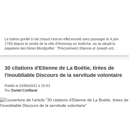
Le ballon gonflé à l'air chaud s'est en effet envolé sans passager le 4 juin
1783 depuis le centre de la ville d'Annonay en Ardèche, où se situait la
papeterie des frères Montgolfier : "Précisément, Etienne et Joseph ont
fabriqué une sorte de globe en...
30 citations d'Etienne de La Boétie, tirées de
l'inoubliable Discours de la servitude volontaire
Publié le 02/06/2021 à 15:03
Par
Daniel Confland