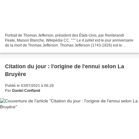
Portrait de Thomas Jefferson, président des États-Unis, par Rembrandt
Peale, Maison Blanche, Wikipédia CC. °°° Le 4 juillet est le jour anniversaire
de la mort de Thomas Jefferson. Thomas Jefferson (1743-1826) est le
troisième président des Etats-Unis...
Citation du jour : l'origine de l'ennui selon La
Bruyère
Publié le 03/07/2021 à 06:26
Par
Daniel Confland