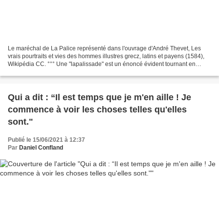
Le maréchal de La Palice représenté dans l'ouvrage d'André Thevet, Les
vrais pourtraits et vies des hommes illustres grecz, latins et payens (1584),
Wikipédia CC. °°° Une "lapalissade" est un énoncé évident tournant en
ridicule celui qui le prononce....
Qui a dit : “Il est temps que je m'en aille ! Je
commence à voir les choses telles qu'elles
sont."
Publié le 15/06/2021 à 12:37
Par
Daniel Confland