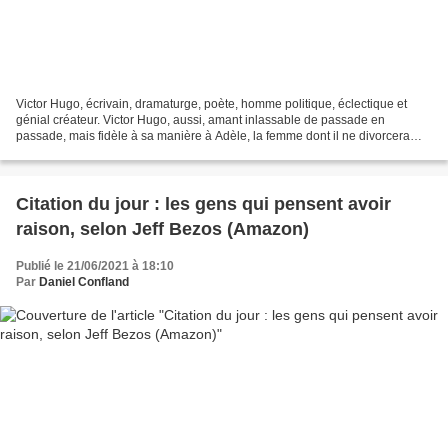
Victor Hugo, écrivain, dramaturge, poète, homme politique, éclectique et
génial créateur. Victor Hugo, aussi, amant inlassable de passade en
passade, mais fidèle à sa manière à Adèle, la femme dont il ne divorcera
jamais et à sa Juliette adorés, sa maîtresse...
Citation du jour : les gens qui pensent avoir
raison, selon Jeff Bezos (Amazon)
Publié le 21/06/2021 à 18:10
Par
Daniel Confland