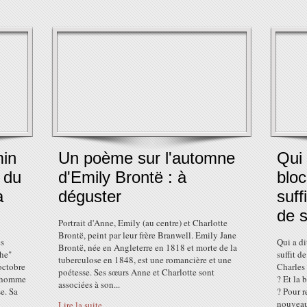
min
Un poème sur l'automne
Qui 
 du
d'Emily Brontë : à
bloc
a
déguster
suff
de s
Portrait d'Anne, Emily (au centre) et Charlotte
Brontë, peint par leur frère Branwell. Emily Jane
es
Qui a di
Brontë, née en Angleterre en 1818 et morte de la
phe"
suffit d
tuberculose en 1848, est une romancière et une
octobre
Charles
poétesse. Ses sœurs Anne et Charlotte sont
n homme
? Et la 
associées à son...
se. Sa
? Pour r
nouveau
Lire la suite