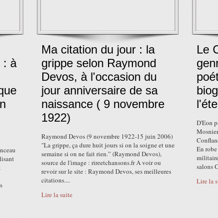
Ma citation du jour : la
Le C
 : à
grippe selon Raymond
gen
Devos, à l'occasion du
poé
 que
jour anniversaire de sa
biog
on
naissance ( 9 novembre
l'ét
1922)
D'Eon p
Mosnier
Raymond Devos (9 novembre 1922-15 juin 2006)
Confland
"La grippe, ça dure huit jours si on la soigne et une
En robe 
enceau
semaine si on ne fait rien.” (Raymond Devos),
militair
lisant
source de l'image : rireetchansons.fr A voir ou
salons C
x
revoir sur le site : Raymond Devos, ses meilleures
citations....
Lire la 
s
Lire la suite