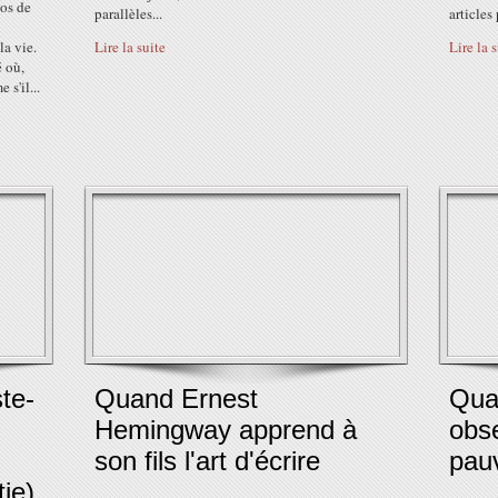
pos de
parallèles...
articles
u
la vie.
Lire la suite
Lire la 
é où,
 s'il...
ste-
Quand Ernest
Qua
Hemingway apprend à
obse
son fils l'art d'écrire
pauv
ie)