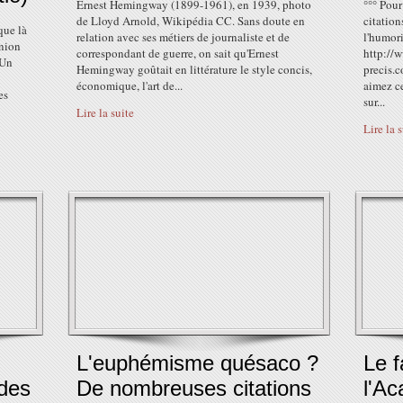
Ernest Hemingway (1899-1961), en 1939, photo
°°° Pou
de Lloyd Arnold, Wikipédia CC. Sans doute en
citation
que là
relation avec ses métiers de journaliste et de
l'humori
inion
correspondant de guerre, on sait qu'Ernest
http://
 Un
Hemingway goûtait en littérature le style concis,
precis.
économique, l'art de...
aimez ce
es
sur...
Lire la suite
Lire la 
L'euphémisme quésaco ?
Le f
 des
De nombreuses citations
l'Ac