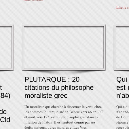
Lire la 
PLUTARQUE : 20
Qui 
t
citations du philosophe
est 
684)
moraliste grec
n'a
Un moraliste qui cherche à discerner la vertu chez
Qui a di
 de
les hommes Plutarque, né en Béotie vers 46 ap. J.C
n'abando
et mort vers 125, est un philosophe grec dans la
de Coub
 Cid
filiation de Platon. Il est surtout connu par ses
réponse 
écrits majeurs, uvres morales et Les Vies
recevoir