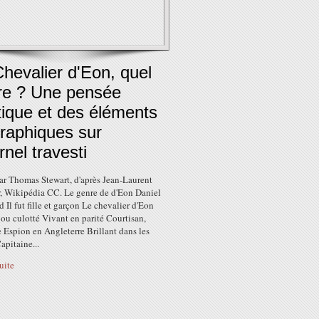
hevalier d'Eon, quel
re ? Une pensée
tique et des éléments
raphiques sur
ernel travesti
ar Thomas Stewart, d'après Jean-Laurent
, Wikipédia CC. Le genre de d'Eon Daniel
 Il fut fille et garçon Le chevalier d'Eon
ou culotté Vivant en parité Courtisan,
e Espion en Angleterre Brillant dans les
apitaine...
suite