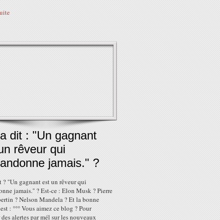
suite
a dit : "Un gagnant
un rêveur qui
bandonne jamais." ?
t ? "Un gagnant est un rêveur qui
nne jamais." ? Est-ce : Elon Musk ? Pierre
ertin ? Nelson Mandela ? Et la bonne
est : °°° Vous aimez ce blog ? Pour
 des alertes par mél sur les nouveaux