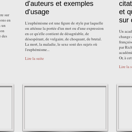
d'auteurs et exemples
cita
d'usage
et q
ère sur
sur
ions en
L'euphémisme est une figure de style par laquelle
n un
on atténue la portée d'un mot ou d'une expression
ion
Un acadé
en ce qu'elle contient de désagréable, de
e des
change e
désespérant, de vulgaire, de choquant, de brutal.
français
La mort, la maladie, le sexe sont des sujets où
par Rich
l'euphémisme...
académic
Or, à cet
Lire la suite
Lire la 