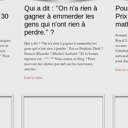
Qui a dit : "On n'a rien à
Pour
 30
gagner à emmerder les
Prix
gens qui n'ont rien à
mat
perdre." ?
Portrait
Jacques
Royal L
Qui a dit ? "On n'a rien à gagner à emmerder les
est le
savants 
gens qui n'ont rien à perdre." Est-ce Frédéric Dard ?
quoi
l'attrib
Francis Blanche ? Michel Audiard ? Et la bonne
." N'en
national
réponse est : °°° °°° Vous aimez ce blog ? Pour
joué dan
recevoir des alertes par mél sur les nouveaux
articles...
Lire la 
Lire la suite