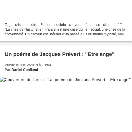
Tags : crise - histoire - France - société - citoyenneté - passé - citations. °°°
"La crise de l'histoire, en France, est une crise du lien social, une crise de la
citoyenneté. Un citoyen est l'héritier d'un passé plus ou moins mythifié, mais
qu'il fait...
Un poème de Jacques Prévert : "Etre ange"
Publié le 09/12/2019 à 13:04
Par
Daniel Confland