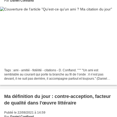
Par
Daniel Confland
Tags : ami - amitié - fidélité - citations - D. Confland. °°° "Un ami est
semblable au courant qui porte la branche au fil de l’onde : il n’est pas
devant, il ne suit pas derrière, il accompagne partout et toujours." (Daniel
Confland) °°° A voir sur le...
Ma définition du jour : contre-acception, facteur
de qualité dans l'œuvre littéraire
Publié le 22/08/2021 à 14:59
Par
Daniel Confland