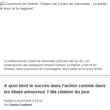
La citation est de Lucien de Samosate (120-vers 180 ap.JC) , un
contemporain des empereurs romains Hadrien et Antonin. Il est né en
Anatolie, dans la province de Commagène, alors partie de la Grèce d'Asie
au sein de l'Empire. D'abord, rhéteur-conférencier,...
A quoi tient le succès dans l'action comme dans
les ébats amoureux ? Ma citation du jour
Publié le 11/12/2020 à 10:14
Par
Daniel Confland