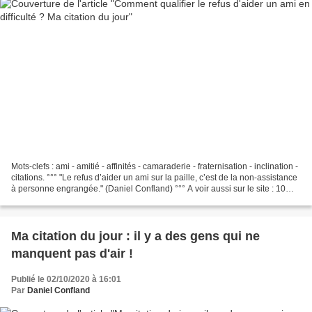
Mots-clefs : ami - amitié - affinités - camaraderie - fraternisation - inclination -
citations. °°° "Le refus d’aider un ami sur la paille, c’est de la non-assistance
à personne engrangée." (Daniel Confland) °°° A voir aussi sur le site : 10
citations-guide...
Ma citation du jour : il y a des gens qui ne
manquent pas d'air !
Publié le 02/10/2020 à 16:01
Par
Daniel Confland