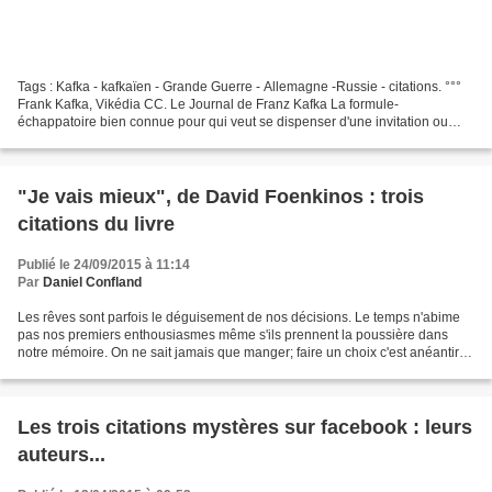
Tags : Kafka - kafkaïen - Grande Guerre - Allemagne -Russie - citations. °°°
Frank Kafka, Vikédia CC. Le Journal de Franz Kafka La formule-
échappatoire bien connue pour qui veut se dispenser d'une invitation ou
d'une obligation : " Désolé ! Je ne peux...
"Je vais mieux", de David Foenkinos : trois
citations du livre
Publié le 24/09/2015 à 11:14
Par
Daniel Confland
Les rêves sont parfois le déguisement de nos décisions. Le temps n'abime
pas nos premiers enthousiasmes même s'ils prennent la poussière dans
notre mémoire. On ne sait jamais que manger; faire un choix c'est anéantir
tous les autres. La carte du restaurant...
Les trois citations mystères sur facebook : leurs
auteurs...