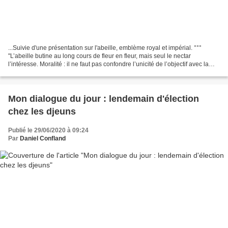
...Suivie d'une présentation sur l'abeille, emblème royal et impérial. °°°
"L’abeille butine au long cours de fleur en fleur, mais seul le nectar
l’intéresse. Moralité : il ne faut pas confondre l’unicité de l’objectif avec la
diversité des chemins empruntés...
Mon dialogue du jour : lendemain d'élection
chez les djeuns
Publié le 29/06/2020 à 09:24
Par
Daniel Confland