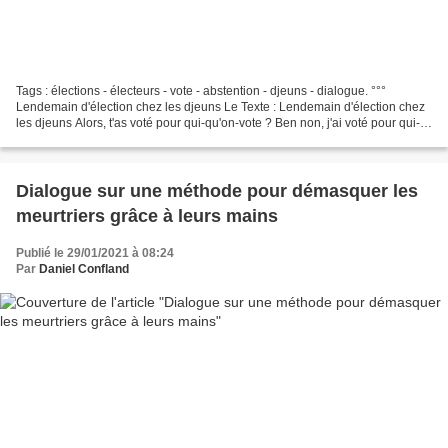
Tags : élections - électeurs - vote - abstention - djeuns - dialogue. °°°
Lendemain d'élection chez les djeuns Le Texte : Lendemain d'élection chez
les djeuns Alors, t'as voté pour qui-qu'on-vote ? Ben non, j'ai voté pour qui-
qu'on-vote-jamais C'est inusité...
Dialogue sur une méthode pour démasquer les
meurtriers grâce à leurs mains
Publié le 29/01/2021 à 08:24
Par
Daniel Confland