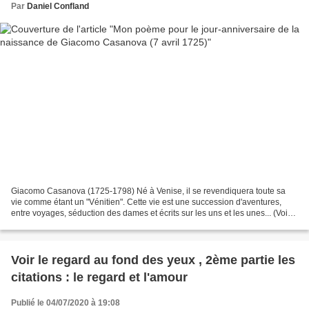
Par
Daniel Confland
Giacomo Casanova (1725-1798) Né à Venise, il se revendiquera toute sa
vie comme étant un "Vénitien". Cette vie est une succession d'aventures,
entre voyages, séduction des dames et écrits sur les uns et les unes... (Voir
la suite ci-dessous) °°° Le soir...
Voir le regard au fond des yeux , 2ème partie les
citations : le regard et l'amour
Publié le 04/07/2020 à 19:08