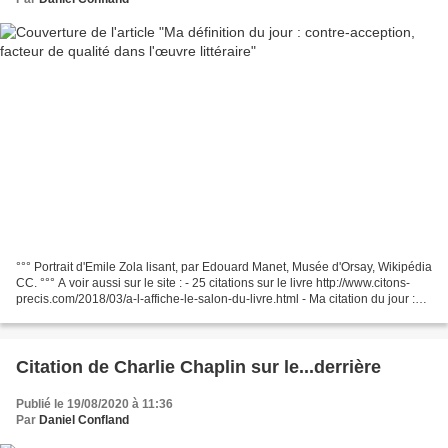
°°° Portrait d'Emile Zola lisant, par Edouard Manet, Musée d'Orsay, Wikipédia
CC. °°° A voir aussi sur le site : - 25 citations sur le livre http://www.citons-
precis.com/2018/03/a-l-affiche-le-salon-du-livre.html - Ma citation du jour :
l'avenir incertain...
Citation de Charlie Chaplin sur le...derrière
Publié le 19/08/2020 à 11:36
Par
Daniel Confland