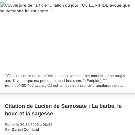
"“C'est un sentiment qui m'est commun avec tous les mortels : je ne rougis
pas d'avouer que ma personne m'est très chère.” (Euripide) °°°
Euripide(480-406 avant J.C.) est l'un des trois grands dramaturges grecs
avec Eschyle, et Sophocle dont il est le...
Citation de Lucien de Samosate : La barbe, le
bouc et la sagesse
Publié le 20/12/2020 à 08:29
Par
Daniel Confland