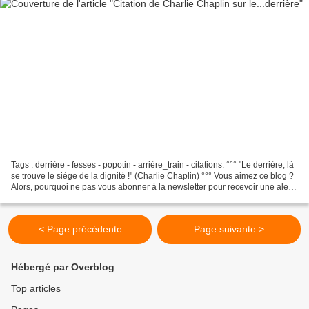
Tags : derrière - fesses - popotin - arrière_train - citations. °°° "Le derrière, là
se trouve le siège de la dignité !" (Charlie Chaplin) °°° Vous aimez ce blog ?
Alors, pourquoi ne pas vous abonner à la newsletter pour recevoir une alerte
par mél à...
< Page précédente
Page suivante >
Hébergé par Overblog
Top articles