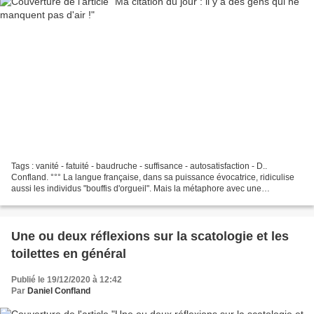
Tags : vanité - fatuité - baudruche - suffisance - autosatisfaction - D..
Confland. °°° La langue française, dans sa puissance évocatrice, ridiculise
aussi les individus "bouffis d'orgueil". Mais la métaphore avec une
baudruche en passe d'exploser ne...
Une ou deux réflexions sur la scatologie et les
toilettes en général
Publié le 19/12/2020 à 12:42
Par
Daniel Confland